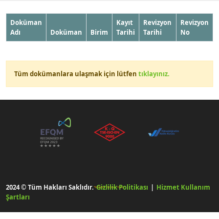
Doküman
Kayıt
Revizyon
Revizyon
Adı
Doküman
Birim
Tarihi
Tarihi
No
Tüm dokümanlara ulaşmak için lütfen
tıklayınız.
2024 © Tüm Hakları Saklıdır.
Gizlilik Politikası
|
Hizmet Kullanım
Şartları