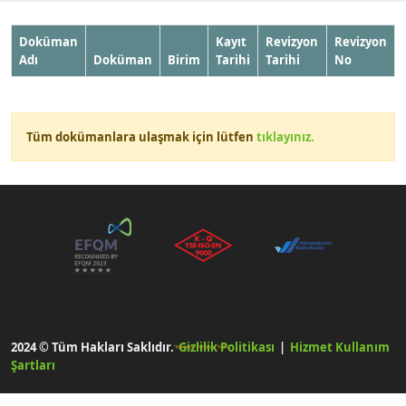
Doküman
Kayıt
Revizyon
Revizyon
Adı
Doküman
Birim
Tarihi
Tarihi
No
Tüm dokümanlara ulaşmak için lütfen
tıklayınız.
2024 © Tüm Hakları Saklıdır.
Gizlilik Politikası
|
Hizmet Kullanım
Şartları