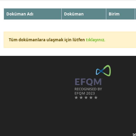
Doküman Adı
Doküman
Birim
Tüm dokümanlara ulaşmak için lütfen
tıklayınız.
2