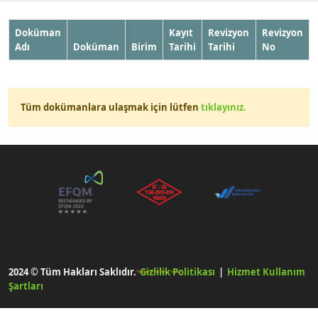
Doküman
Kayıt
Revizyon
Revizyon
Adı
Doküman
Birim
Tarihi
Tarihi
No
Tüm dokümanlara ulaşmak için lütfen
tıklayınız.
2024 © Tüm Hakları Saklıdır.
Gizlilik Politikası
|
Hizmet Kullanım
Şartları