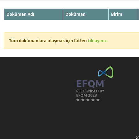
Doküman Adı
Doküman
Birim
Tüm dokümanlara ulaşmak için lütfen
tıklayınız.
2