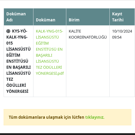
Doküman
Kayıt
Adı
Doküman
Birim
Tarihi
KYS-YÖ-
KALK-YNG-015-
KALİTE
10/10/2024
KALK-YNG-
LİSANSÜSTÜ
KOORDİNATÖRLÜĞÜ
09:54
015
EĞİTİM
LİSANSÜSTÜ
ENSTİTÜSÜ EN
EĞİTİM
BAŞARILI
ENSTİTÜSÜ
LİSANSÜSTÜ
EN BAŞARILI
TEZ ÖDÜLLERİ
LİSANSÜSTÜ
YÖNERGESİ.pdf
TEZ
ÖDÜLLERİ
YÖNERGESİ
Tüm dokümanlara ulaşmak için lütfen
tıklayınız.