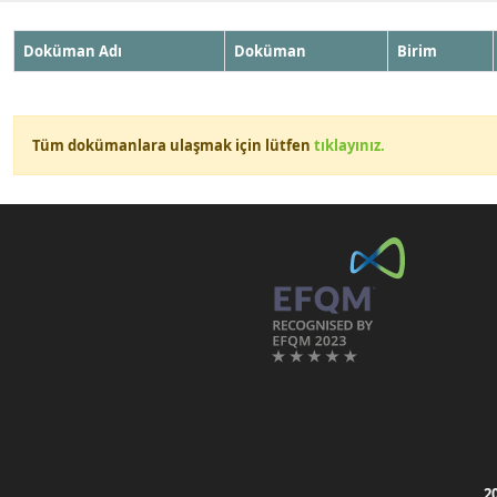
Doküman Adı
Doküman
Birim
Tüm dokümanlara ulaşmak için lütfen
tıklayınız.
2