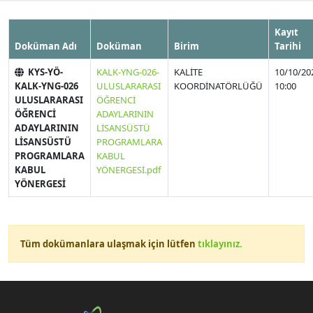
Kayıt
Doküman Adı
Doküman
Birim
Tarihi
KYS-YÖ-
KALK-YNG-026-
KALİTE
10/10/20
KALK-YNG-026
ULUSLARARASI
KOORDİNATÖRLÜĞÜ
10:00
ULUSLARARASI
ÖĞRENCİ
ÖĞRENCİ
ADAYLARININ
ADAYLARININ
LİSANSÜSTÜ
LİSANSÜSTÜ
PROGRAMLARA
PROGRAMLARA
KABUL
KABUL
YÖNERGESİ.pdf
YÖNERGESİ
Tüm dokümanlara ulaşmak için lütfen
tıklayınız.