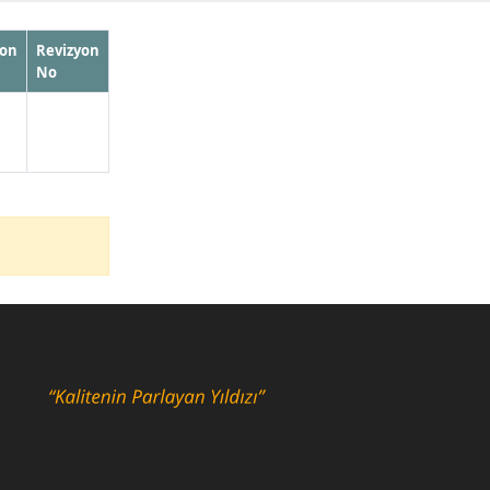
yon
Revizyon
No