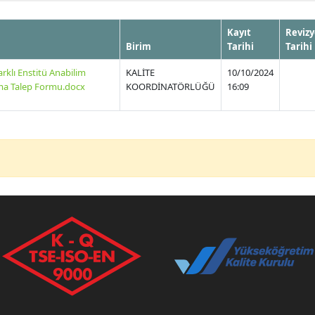
Kayıt
Reviz
Birim
Tarihi
Tarihi
klı Enstitü Anabilim
KALİTE
10/10/2024
ma Talep Formu.docx
KOORDİNATÖRLÜĞÜ
16:09